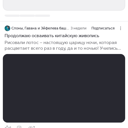
Слоны, Гавана и Эйфелева башня
3 недели
Подписаться
Продолжаю осваивать китайскую живопись
Рисовали лотос – настоящую царицу ночи, которая
расцветает всего раз в году, да и то ночью! Учились
применять резерв (спец.средство, не позволяющее
проступать туши с изнанки...). Было так медитативно
и интересно наблюдать, как из-под туши появляются
лепестки...
4
7