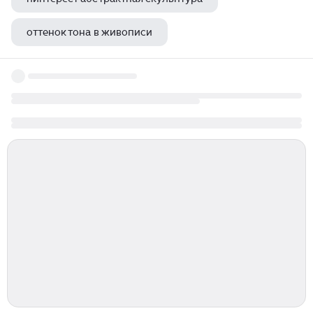
оттенок тона в живописи
эпоха становления русской живописи