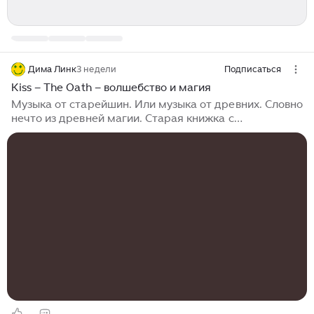
Дима Линк
3 недели
Подписаться
Kiss – The Oath – волшебство и магия
Музыка от старейшин. Или музыка от древних. Словно
нечто из древней магии. Старая книжка с
заклинаниями могущества из прошлого. В старом
замке. Покрытом пылью. Но там много света. Словно
огромное волшебное дерево. Живущее 100 лет. И
хранящее в себе источник магической силы. Так я
представляю себе этот диск. Вступительная песня.
Магия. Этот альбом посвящен магии. И каким-то
волшебным знаниям. Которые можно постичь только
слушая музыку. Загадочная рок группа Кисс. И ее
диск Music from the elders. Первая песня...