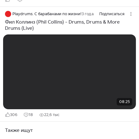
Playdrums. С барабанами по жизни!
3 года
Подписаться
Фил Коллинз (Phil Collins) - Drums, Drums & More
Drums (Live)
08:25
306
18
22,6 тыс
Также ищут