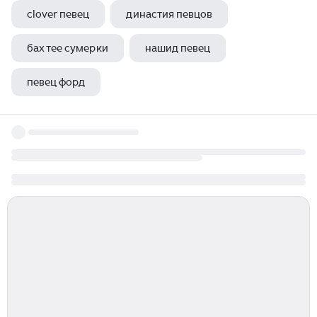
clover певец
династия певцов
бах тее сумерки
нашид певец
певец форд