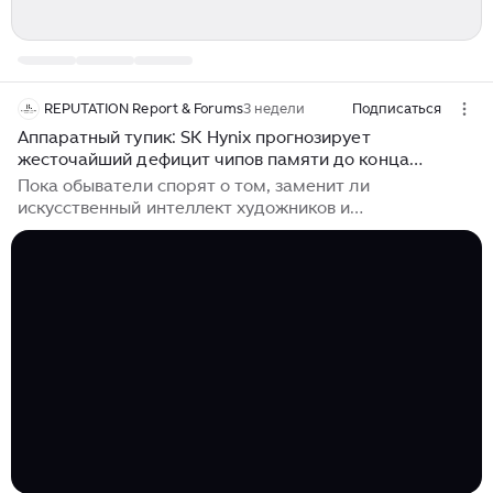
REPUTATION Report & Forums
3 недели
Подписаться
Аппаратный тупик: SK Hynix прогнозирует
жесточайший дефицит чипов памяти до конца
десятилетия
Пока обыватели спорят о том, заменит ли
искусственный интеллект художников и
копирайтеров, мировая технологическая индустрия
столкнулась с куда более приземленной и пугающей
проблемой. ИИ оказался невероятно «прожорливым»
созданием, и речь сейчас идет не об электричестве, а
о физическом железе...