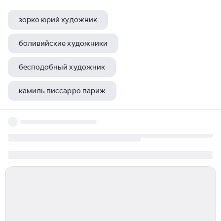
зорко юрий художник
боливийские художники
бесподобный художник
камиль писсарро париж
как вызвать кровавого художника из крипипасты