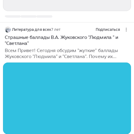
Литература для всех
7 лет
Подписаться
Страшные баллады В.А. Жуковского "Людмила " и
"Светлана"
Всем Привет! Сегодня обсудим "жуткие" баллады
Жуковского "Людмила" и "Светлана". Почему их
называют жуткими? Обсудим? /Ставим пальчики
вверх и задаёмзадаём вопросы в комментариях по
теме!/ Сначала разберемся что такое баллада?
Баллада - литературный жанр, стихотворной формы (
Род: лироэпос). Это события исключительные,
чудесные, волшебные, фантастические. Баллада
обладает магическими воздействиями и манит в свои
просторы. Читая баллады, каждая деталь оживает
перед глазами, как будто это все было на яву...