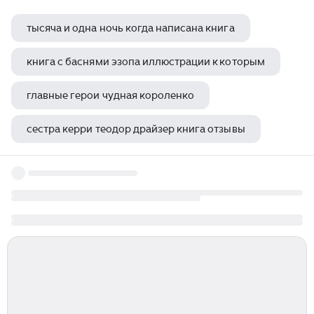
тысяча и одна ночь когда написана книга
книга с баснями эзопа иллюстрации к которым
главные герои чудная короленко
сестра керри теодор драйзер книга отзывы
юрий коваль приключения васи куролесова иллюстрации