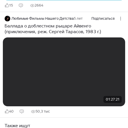
15
2664
Любимые Фильмы Нашего Детства
5 лет
Подписаться
Баллада о доблестном рыцаре Айвенго
(приключения, реж. Сергей Тарасов, 1983 г.)
01:27:21
40
50,3 тыс
Также ищут