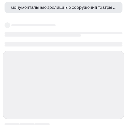
монументальные зрелищные сооружения театры амфитеатры древнего рима
люстра в театре оперы и балета челябинск