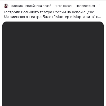
Надежда Пеплайкина дизайнер собственной жизни!
1 год назад
Подписаться
Гастроли Большого театра России на новой сцене
Мариинского театра.Балет "Мастер и Маргарита" на
музыка Альфреда Шнитке и Милко Лазара.