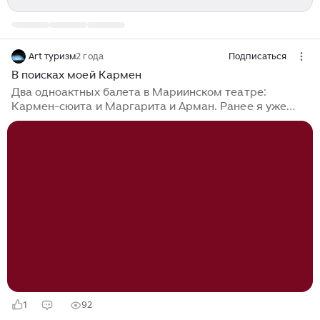
Art туризм
2 года
Подписаться
В поисках моей Кармен
Два одноактных балета в Мариинском театре:
Кармен-сюита и Маргарита и Арман. Ранее я уже
писала о лучшей роли Майи Плисецкой- Кармен, и о
том, что пытаюсь посмотреть исполнение этой
партии лучшими балеринами современности, чтобы
попытаться испытать магию этого танца вживую. 16
февраля я специально пошла посмотреть на
Екатерину Кондаурову. У меня была надежда, что
Екатерина «попадет» в образ Кармен, и мои
ожидания оправдались. Что я жду от
исполнительницы этой роли? Мощную энергетику,
которая чувствуется даже тогда, когда Кармен не
двигается...
1
92