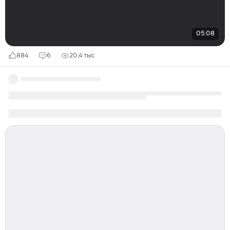
05:08
884
6
20,4 тыс