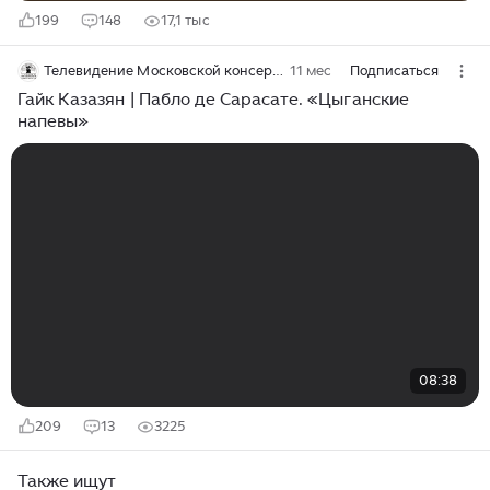
199
148
17,1 тыс
Телевидение Московской консерватории
11 мес
Подписаться
Гайк Казазян | Пабло де Сарасате. «Цыганские
напевы»
08:38
209
13
3225
Также ищут