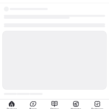
театр мечты меняющие мир
Главная
Видео
Статьи
Новости
Подписки