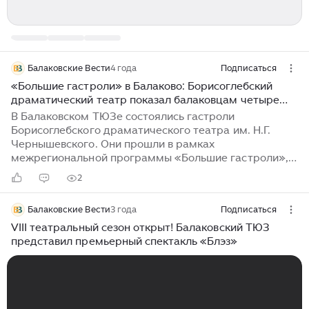
Балаковские Вести
4 года
Подписаться
«Большие гастроли» в Балаково: Борисоглебский
драматический театр показал балаковцам четыре
спектакля
В Балаковском ТЮЗе состоялись гастроли
Борисоглебского драматического театра им. Н.Г.
Чернышевского. Они прошли в рамках
межрегиональной программы «Большие гастроли»,
организованной ФГБУК «Росконцерт» согласно
2
Всероссийскому гастрольно-концертному плану
Минкультуры России. Балаковцы смогли посмотреть
Балаковские Вести
3 года
Подписаться
две сказки, а также спектакли по известным
произведениям «Женитьба» и «Преступление и
VIII театральный сезон открыт! Балаковский ТЮЗ
наказание»...
представил премьерный спектакль «Блэз»