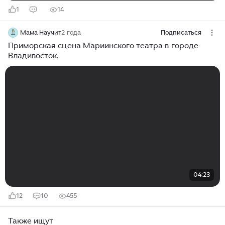
1
14
Мама Научит
2 года
Подписаться
Приморская сцена Мариинского театра в городе
Владивосток.
04:23
12
10
455
Также ищут