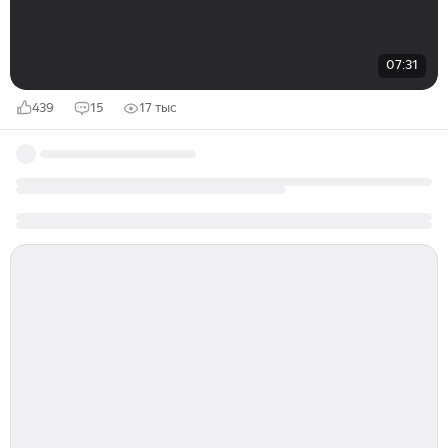
07:31
439
15
17 тыс