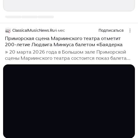
ClassicalMusicNews.Ru
4 мес
Подписаться
Приморская сцена Мариинского театра отметит
200-летие Людвига Минкуса балетом «Баядерка
» 20 марта 2026 года в Большом зале Приморской
сцены Мариинского театра состоится показ балета
«Баядерка» Людвига Минкуса, 200-летие со дня
рождения которого отмечается в этом году. Имя
этого композитора неразрывно связано с золотым
веком русского балета...