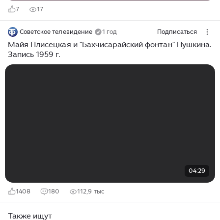
7
17
Советское телевидение
1 год
Подписаться
Майя Плисецкая и "Бахчисарайский фонтан" Пушкина.
Запись 1959 г.
04:29
1408
180
112,9 тыс
Также ищут