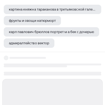
картина княжна тараканова в третьяковской галерее
фрукты и овощи натюрморт
карл павлович брюллов портрет м а бек с дочерью
адмиралтейство вектор
исаакиевский собор москва