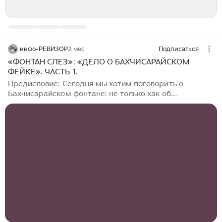
инфо-РЕВИЗОР
2 мес
Подписаться
«ФОНТАН СЛЕЗ»: «ДЕЛО О БАХЧИСАРАЙСКОМ
ФЕЙКЕ». ЧАСТЬ 1.
Предисловие: Сегодня мы хотим поговорить о
Бахчисарайском фонтане: не только как об
архитектурном памятнике мусульманского
монументального искусства 18 века, расположенного
на территории знаменитого Ханского дворца в
бывшей столице крымско-татарского ханства
Бахчисарае; и не столько об одноименной поэме А.С.
Пушкина «Бахчисарайский фонтан» (1824). Мы хотим
поговорить собственно о «Бахчисарайской легенде» -
той, что легла в основу пушкинской поэмы, через
призму которой преимущественно и воспринимается
ныне само это архитектурное творение...