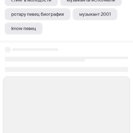
стинг в молодости
музыканты исполнили
ротару певец биография
музыкант 2001
know певец