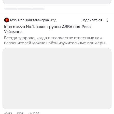
Музыкальная табакерка
1 год
Подписаться
Intermezzo No.1: закос группы ABBA под Рика
Уэйкмана
Всегда здорово, когда в творчестве известных нам
исполнителей можно найти изумительные примеры
фантазии и идей. Особенно интересно, когда
музыканты, играющие в одном стиле и сделавшие
этот стиль своей "фишкой", даже шутки ради
ударяются в эксперименты с новыми звучаниями.
Скажем, был ли доступен "АББе" прогрессивный рок
а-ля Рик Уэйкман с множеством клавишных, псевдо-
классическими мотивами и симфоничной
помпезностью? Оказывается, они даже исполнили это
так, что могли бы многим прог-рокерам "дать
прикурить"...
82
8
1297