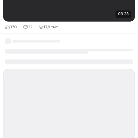
09:28
370
22
17,8 тыс