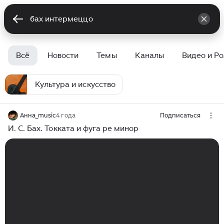
Всё
Новости
Темы
Каналы
Видео и Р
Культура и искусство
Анна_music
4 года
Подписаться
И. С. Бах. Токката и фуга ре минор