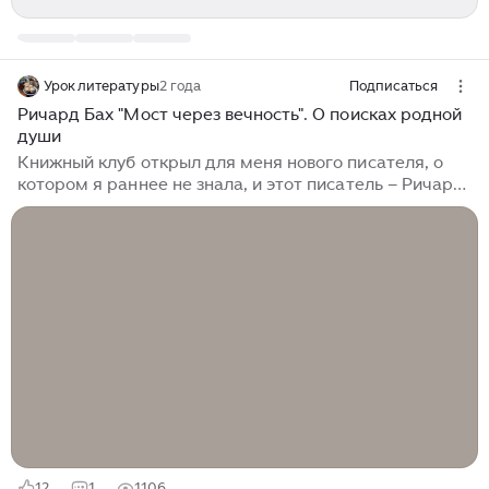
Урок литературы
2 года
Подписаться
Ричард Бах "Мост через вечность". О поисках родной
души
Книжный клуб открыл для меня нового писателя, о
котором я раннее не знала, и этот писатель – Ричард
Бах. Первым его произведением для меня стал
«Мост через вечность». Название достаточно
интригующее. Писатель современный, описываемые
им действия происходят в начале нулевых годов в
США. Само произведение напоминает мемуары.
Ричард Бах очень точно и подробно описывает все
свои чувства, объясняет свое понимание устройства
мира, любви и истины. Многие мои коллеги по
книжному клубу не смогли проникнуться его
мироощущением...
12
1
1106