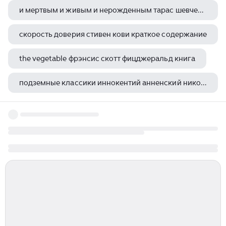
и мертвым и живым и нерожденным тарас шевченко
скорость доверия стивен кови краткое содержание
the vegetable фрэнсис скотт фицджеральд книга
подземные классики иннокентий анненский николай гумилев
стивен кинг побег из шоушенка сколько страниц