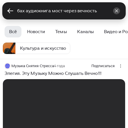
Всё
Новости
Темы
Каналы
Видео и Р
Культура и искусство
Музыка Снятия Стресса
4 года
Подписаться
Элегия. Эту Музыку Можно Слушать Вечно!!!