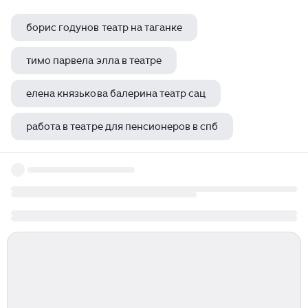
борис годунов театр на таганке
тимо парвела элла в театре
елена князькова балерина театр сац
работа в театре для пенсионеров в спб
распространители театр оперы и балета