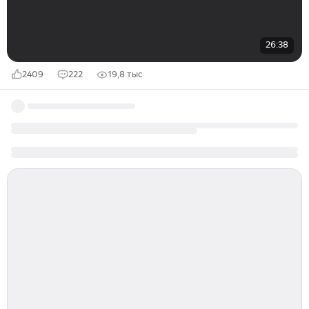
26:38
2409
222
19,8 тыс