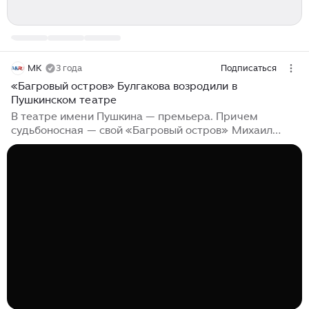
МК
3 года
Подписаться
«Багровый остров» Булгакова возродили в
Пушкинском театре
В театре имени Пушкина — премьера. Причем
судьбоносная — свой «Багровый остров» Михаил
Булгаков написал в 1928 году по заказу Таирова
исключительно для Камерного театра, впоследствии
переименованного в Пушкинский. Несмотря на то что
сатирическому произведению без пяти лет сто, оно
не теряет своей актуальности. Причем как
политической, так и театральной. Булгаковская пьеса
— чистый анекдот: молодой автор приносит в театр
революционную драму, но быть ей или не быть на
сцене, должен решить цензор Савва Лукич...