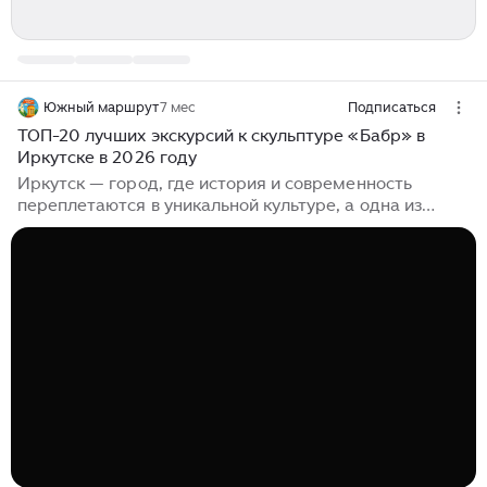
Южный маршрут
7 мес
Подписаться
ТОП-20 лучших экскурсий к скульптуре «Бабр» в
Иркутске в 2026 году
Иркутск — город, где история и современность
переплетаются в уникальной культуре, а одна из
главных достопримечательностей — скульптура
«Бабр». В 2026 году у вас есть возможность
окунуться в мир творчества и вдохновения, посетив
ТОП-20 экскурсий, которые раскроют тайны этого
символичного памятника и откроют новые грани
города. ✅ Для тех, кто хочет быстро подобрать
экскурсии — сделали Telegram-бот 👍
https://t.me/TravelExcursionsBot Ночной Иркутск — это
как уютный плед, обнимающий город и дарящий ему
особое очарование...