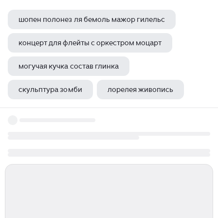
шопен полонез ля бемоль мажор гилельс
концерт для флейты с оркестром моцарт
могучая кучка состав глинка
скульптура зомби
лорелея живопись