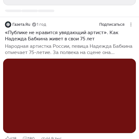
Газета.Ru
1 год
Подписаться
«Публике не нравится увядающий артист». Как
Надежда Бабкина живет в свои 75 лет
Народная артистка России, певица Надежда Бабкина
отмечает 75-летие. За полвека на сцене она
завоевала любовь миллионов и стала главным
популяризатором народной музыки. С чего начинала
свой творческий путь «королева русской песни» и
чем она занимается сегодня — в материале
«Газеты.Ru». Детство и юность Надежды Бабкиной
Начало карьеры Надежды Бабкиной Надежда
Бабкина и ансамбль «Русская песня» Конфликт
Надежды Бабкиной с Надеждой Кадышевой Работа
Надежды Бабкиной на радио, телевидении и съемки в
кино...
418
180
44,9 тыс