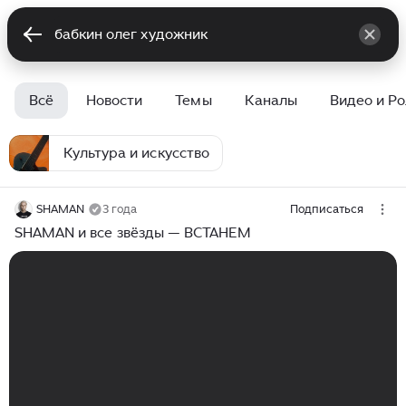
Всё
Новости
Темы
Каналы
Видео и Р
Культура и искусство
SHAMAN
3 года
Подписаться
SHAMAN и все звёзды — ВСТАНЕМ