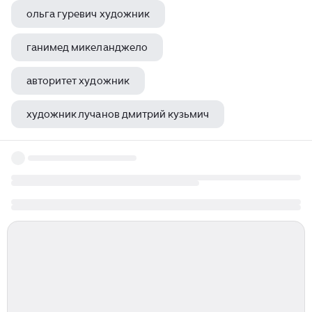
ольга гуревич художник
ганимед микеланджело
авторитет художник
художник лучанов дмитрий кузьмич
xiaomi художник