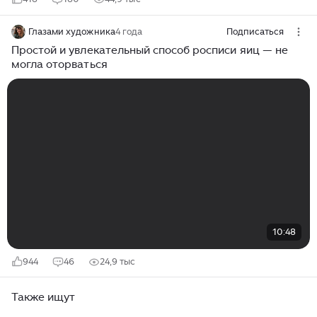
Глазами художника
4 года
Подписаться
Простой и увлекательный способ росписи яиц — не
могла оторваться
10:48
944
46
24,9 тыс
Также ищут