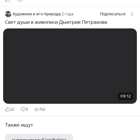
Художник и его природа.
2 года
Подписаться
Свет души в живописи Дмитрия Петракова
09:12
22
3
742
Также ищут