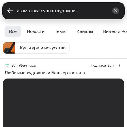
Всё
Новости
Темы
Каналы
Видео и Р
Культура и искусство
Вся Уфа
4 года
Подписаться
Любимые художники Башкортостана