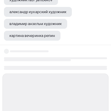
художник rauf janibekov
александр кухарский художник
владимир анзельм художник
картина вечеринка репин
григорий новиков художник белгород