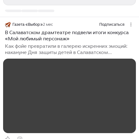
Газета «Выбор»
2 мес
Подписаться
В Салаватском драмтеатре подвели итоги конкурса
«Мой любимый персонаж»
Как фойе превратили в галерею искренних эмоций:
накануне Дня защиты детей в Салаватском
драматическом театре подвели итоги конкурса «Мой
любимый персонаж». Конкурс детских рисунков
стартовал 14 февраля. По словам организаторов,
поступило очень много работ. — Этот проект мы
придумали вместе с заслуженной артисткой
Республики Башкортостан, актрисой нашего театра
Рамзией Максютовой, чтобы привлечь детей к миру
творчества. Этот конкурс — способ продлить жизнь
спектаклю в воображении зрителя. Знаете, театр не
заканчивается, когда гаснет свет и опускается
занавес...