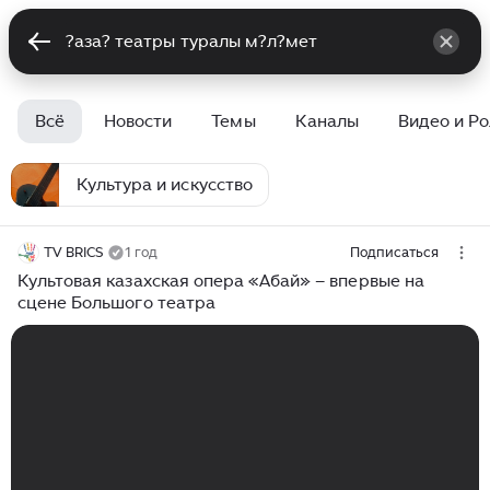
Всё
Новости
Темы
Каналы
Видео и Р
Культура и искусство
TV BRICS
1 год
Подписаться
Культовая казахская опера «Абай» – впервые на
сцене Большого театра