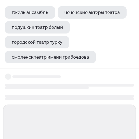
гжель ансамбль
чеченские актеры театра
подушкин театр белый
городской театр турку
смоленск театр имени грибоедова