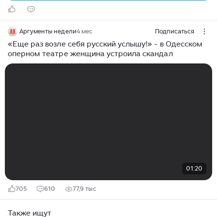
Аргументы недели
4 мес
Подписаться
«Еще раз возле себя русский услышу!» - в Одесском
оперном театре женщина устроила скандал
01:20
705
610
77,9 тыс
Также ищут