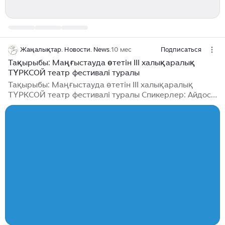
Жаңалықтар. Новости. News.
10 мес
Подписаться
Тақырыбы: Маңғыстауда өтетін ІІІ халықаралық
ТҮРКСОЙ театр фестивалі туралы
Тақырыбы: Маңғыстауда өтетін ІІІ халықаралық
ТҮРКСОЙ театр фестивалі туралы Спикерлер: Айдос
Тастаев - Н. Жантөрин атындағы облыстық
музыкалық-драма театрының директоры Медғат
Өмірәлиев - Н. Жантөрин атындағы облыстық
музыкалық-драма театрының көркемдік жетекшісі
Ерболат Орынғалиев - Н...