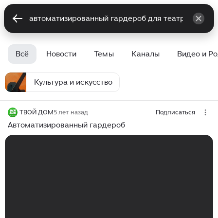
Всё
Новости
Темы
Каналы
Видео и Р
Культура и искусство
ТВОЙ ДОМ
5 лет назад
Подписаться
Автоматизированный гардероб