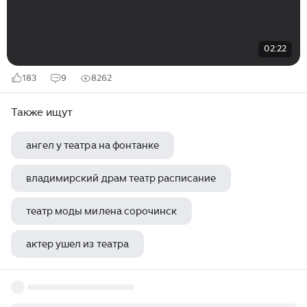
02:22
183
9
8262
Также ищут
ангел у театра на фонтанке
владимирский драм театр расписание
театр моды милена сорочинск
актер ушел из театра
какие театры есть в городе красноярске