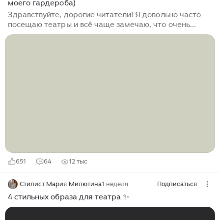
моего гардероба)
Здравствуйте, дорогие читатели! Я довольно часто
посещаю театры и всё чаще замечаю, что очень
много людей считает уместным надеть туда джинсы.
Честно, мне такого не понять. Наблюдать это грустно.
Но я могу исправить ситуацию только своим
примером. Поэтому сегодня покажу вам много идей
актуальных и современных образов, уместных для
такого прекрасного события, как театральная
постановка. Если идея вам понравится, то выпущу
еще одну часть, так как образов на такой случай у
меня очень много. Не забывайте ставить лайк за мои
старания! Образ с платьем-комбинацией, которое
"успокоил" лаконичный жакет...
651
64
12 тыс
Стилист Мария Милютина
1 неделя
Подписаться
4 стильных образа для театра ✨