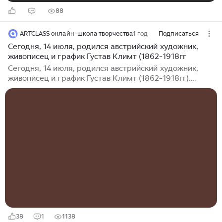
88
ARTCLASS онлайн-школа творчества
1 год
Подписаться
Сегодня, 14 июля, родился австрийский художник,
живописец и график Густав Климт (1862-1918гг
Сегодня, 14 июля, родился австрийский художник,
живописец и график Густав Климт (1862-1918гг).
Произведения Климта отличаются особой
декоративностью. Он активно использовал золото и
всевозможные орнаменты, имеющие определённое
значение. Картины Климта служили вдохновением
для многих представителей экспрессионизма и
символизма. Эгон Шиле под впечатлением "Поцелуя"
Климта создаёт картину "Кардинал и монахиня".
Произведения Климта находят своё продолжение и в
современном мире моды. Известный британский...
38
1
1138