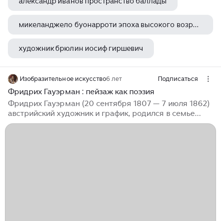
александр иванов пространство баллады
микеланджело буонарроти эпоха высокого возрождения
художник брюлин иосиф гиршевич
художники похожие на баскию
Изобразительное искусство
6 лет
Подписаться
Фридрих Гауэрман : пейзаж как поэзия
Фридрих Гауэрман (20 сентября 1807 — 7 июля 1862)
австрийский художник и график, родился в семье
немецкого художника и графика Якоба Гауэрмана.
Гауэрман является очень загадочной фигурой. Имел
академическое образование, но в значительной мере
сформировался, как талантливый художник-самоучка.
Фредерих частенько предпринимал одиночные
длительные путешествия "на эскизы" по различным
регионам Австрии — по Тиролю, Штирии, Зальцбургу.
В 1824 и 1831 годах Гауэрман уезжает для работы "на
натуре" в Зальцкаммергут,...