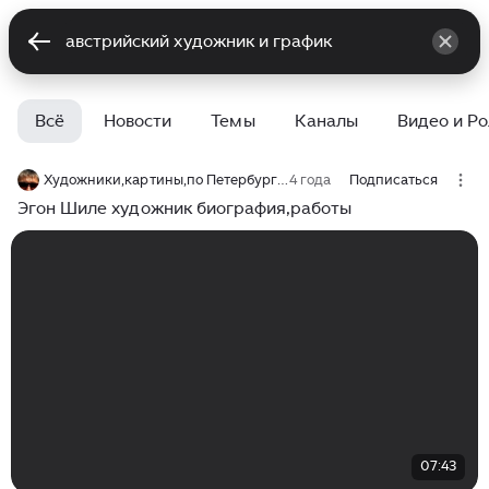
Всё
Новости
Темы
Каналы
Видео и Р
Художники,картины,по Петербургу,путешествия по миру с Юрием Башкиным
4 года
Подписаться
Эгон Шиле художник биография,работы
07:43