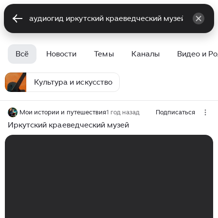
Всё
Новости
Темы
Каналы
Видео и Р
Культура и искусство
Мои истории и путешествия
1 год назад
Подписаться
Иркутский краеведческий музей