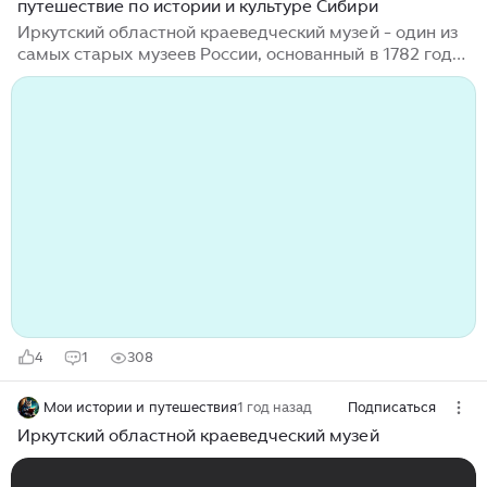
путешествие по истории и культуре Сибири
Иркутский областной краеведческий музей - один из
самых старых музеев России, основанный в 1782 году.
Он находится в историческом центре города
Иркутска на улице Карла Маркса, в здании,
построенном в начале XX века. Музей представляет
собой уникальный культурный центр, в котором
собраны коллекции, отражающие историю, культуру,
науку и природу Иркутской области. Коллекции музея
включают в себя более 250 тысяч экспонатов. Среди
них - предметы быта, народные промыслы,
археологические находки, минералы, фауна и флора,
а также коллекции икон, книг и гравюр...
4
1
308
Мои истории и путешествия
1 год назад
Подписаться
Иркутский областной краеведческий музей