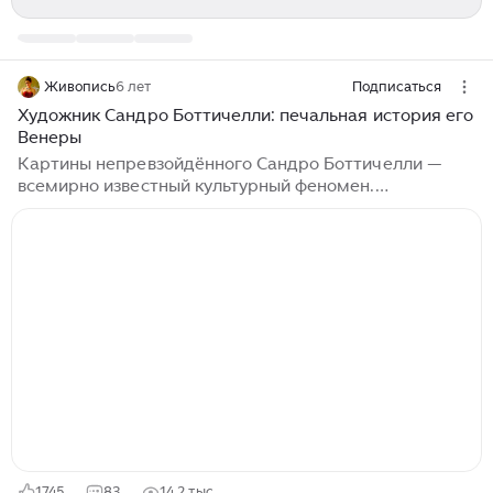
Живопись
6 лет
Подписаться
Художник Сандро Боттичелли: печальная история его
Венеры
Картины непревзойдённого Сандро Боттичелли —
всемирно известный культурный феномен.
Воплощённый идеал флорентийской живописи эпохи
Возрождения. Если не всего европейского Ренессанса
как такового. Достаточно произнести два слова:
«Рождение Венеры» — и перед мысленным взором
возникнет образ пенорожденной богини. Во всей её
блистательной первозданной красе и неизмеримой
глубине очарования. Стоит кому-либо употребить в
одном предложении синтагмы «Мадонна» и
«Боттичелли» — и наше подсознание тут же
обращается в калейдоскоп, демонстрирующий
череду ликов яснооких и светлокожих дев...
1745
83
14,2 тыс