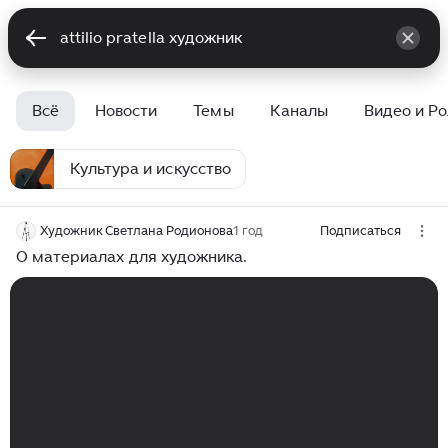
Всё
Новости
Темы
Каналы
Видео и Р
Культура и искусство
Художник Светлана Родионова
1 год
Подписаться
О материалах для художника.