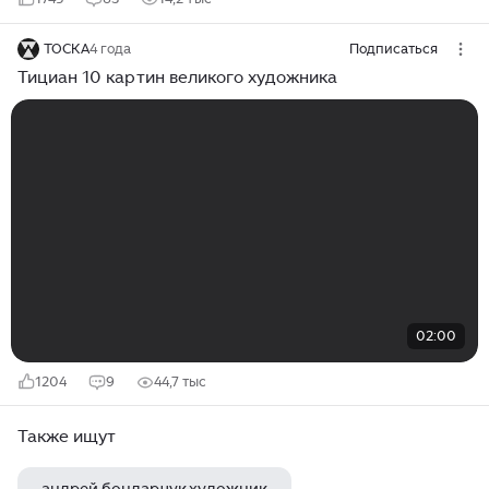
ТОСКА
4 года
Подписаться
Тициан 10 картин великого художника
02:00
1204
9
44,7 тыс
Также ищут