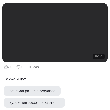
02:21
78
8
1005
Также ищут
рене магритт clairvoyance
художник россетти картины