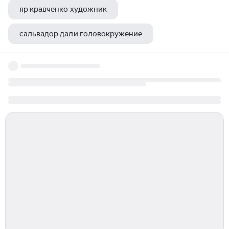
яр кравченко художник
сальвадор дали головокружение
художник виталий борисов