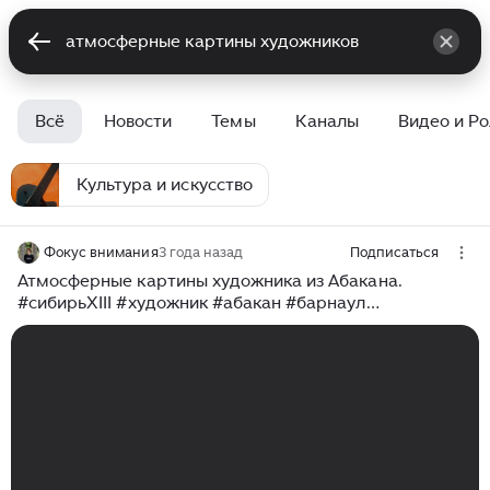
Всё
Новости
Темы
Каналы
Видео и Р
Культура и искусство
Фокус внимания
3 года назад
Подписаться
Атмосферные картины художника из Абакана.
#сибирьXIII #художник #абакан #барнаул
#выставкакартин #яхудожникятаквижу