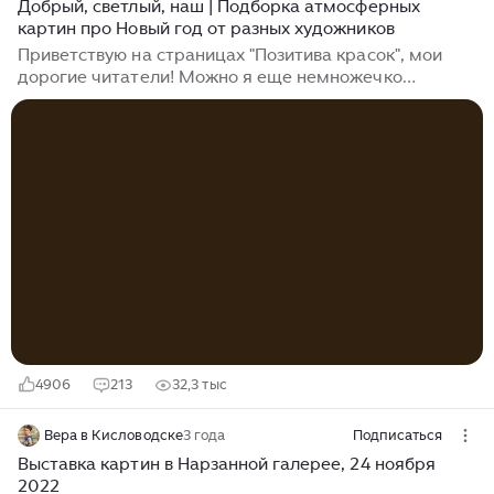
Добрый, светлый, наш | Подборка атмосферных
картин про Новый год от разных художников
Приветствую на страницах "Позитива красок", мои
дорогие читатели! Можно я еще немножечко
поговорю с вами про Новый год? Есть у меня на
примете несколько очень интересных картин,
которые весь год собирала для вас, чтобы как раз на
праздники сделать тематические подборки. Вот
сегодня и полюбуемся :) Эти картины передают
атмосферу Нового года, ну или его дух, кому как
больше нравится :) Начнем с того, как некоторые
художники показывают предпраздничную суету. Кто-
то находит вдохновение в наряженной елке,...
4906
213
32,3 тыс
Вера в Кисловодске
3 года
Подписаться
Выставка картин в Нарзанной галерее, 24 ноября
2022