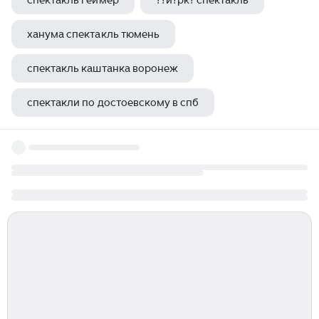
спектакль геймер
??й?рк? спектакль
ханума спектакль тюмень
спектакль каштанка воронеж
спектакли по достоевскому в спб