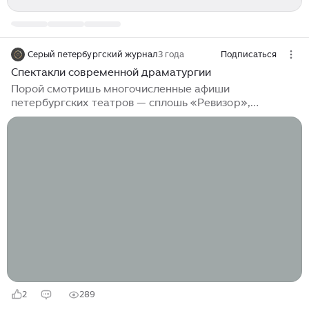
Серый петербургский журнал
3 года
Подписаться
Спектакли современной драматургии
Порой смотришь многочисленные афиши
петербургских театров — сплошь «Ревизор»,
«Двенадцатая ночь» и «Дядя Ваня». Как и где
зрителю познакомиться с произведениями
современных авторов, увидеть не классическую
постановку с непонятной проблематикой XVIII века, а
почувствовать, что это про здесь и сейчас, про нас
самих? Предлагаем читателям ознакомиться с
репертуаром актуальных пьес на театральных
площадках Петербурга. «Человек из Подольска».
Российский драматический театр «Приют
Комедианта» Пьеса Дмитрия...
2
289