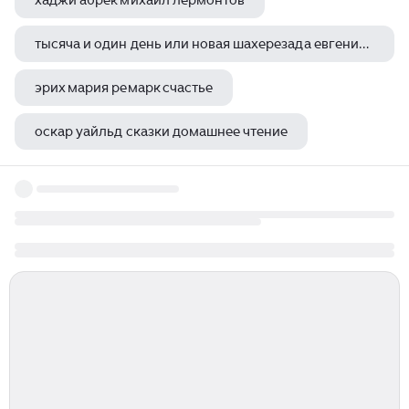
хаджи абрек михаил лермонтов
тысяча и один день или новая шахерезада евгений петров книга
эрих мария ремарк счастье
оскар уайльд сказки домашнее чтение
дрожь земли книга стивена кинга