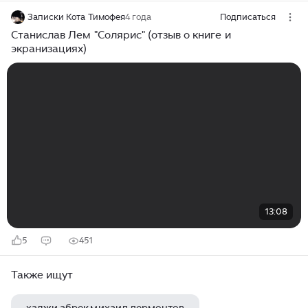
Записки Кота Тимофея
4 года
Подписаться
Станислав Лем "Солярис" (отзыв о книге и
экранизациях)
13:08
5
451
Также ищут