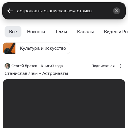
Всё
Новости
Темы
Каналы
Видео и Р
Культура и искусство
Сергей Братов - Книги
3 года
Подписаться
Станислав Лем - Астронавты