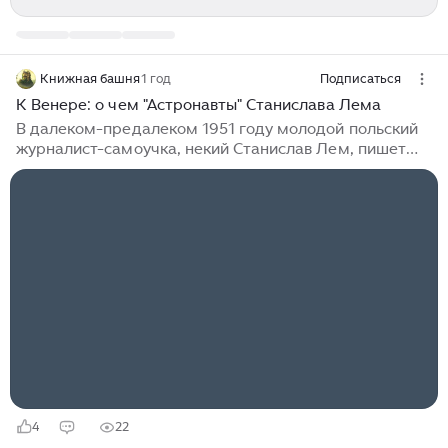
Книжная башня
1 год
Подписаться
К Венере: о чем "Астронавты" Станислава Лема
В далеком-предалеком 1951 году молодой польский
журналист-самоучка, некий Станислав Лем, пишет
научно-фантастическую утопию про светлое
коммунистическое будущее человечества. Про полет
экспедиции астронавтов на Венеру и все связанные с
этим путешествием события. Сам по себе этот роман,
конечно, был только первым, не совсем уверенным
словом в творчестве прославленного гения, он не
претендует на лавры шедевра НФ, не может
похвастаться какой-то оригинальностью, и сам Лем
много лет спустя будет открещиваться...
4
22