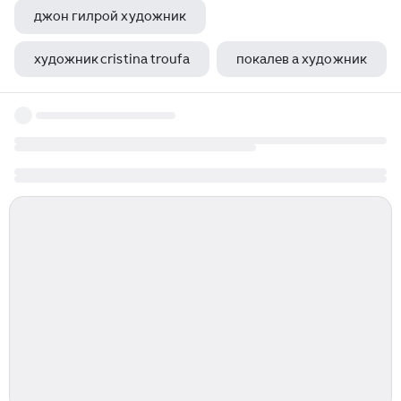
джон гилрой художник
художник cristina troufa
покалев а художник