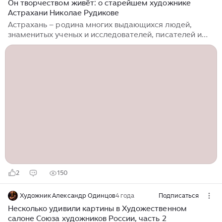
Он творчеством живёт: о старейшем художнике
Астрахани Николае Рудикове
Астрахань – родина многих выдающихся людей,
знаменитых ученых и исследователей, писателей и
поэтов, музыкантов и артистов. Далеко за пределами
края известны астраханцы-художники П.А. Власов,
Б.М. Кустодиев, И.С. Горюшкин-Сорокопудов, Н.Н.
Баскаков, К.Д. Иноземцев и многие другие. Сегодня
«художником-летописцем» нашего города называют
Николая Кирилловича Рудикова. Его имя известно
далеко за пределами Астраханского края, он –
заслуженный художник России, Почетный гражданин
города. Однако на пути к известности ему
предстояло преодолеть немало трудностей и
многому научиться...
2
150
Художник Александр Одинцов
4 года
Подписаться
Несколько удивили картины в Художественном
салоне Союза художников России, часть 2