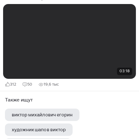
03:18
312
50
19,6 тыс
Также ищут
виктор михайлович егорин
художник шапов виктор