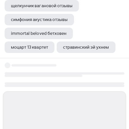
щелкунчик вагановой отзывы
симфония акустика отзывы
immortal beloved бетховен
моцарт 13 квартет
стравинский эй ухнем