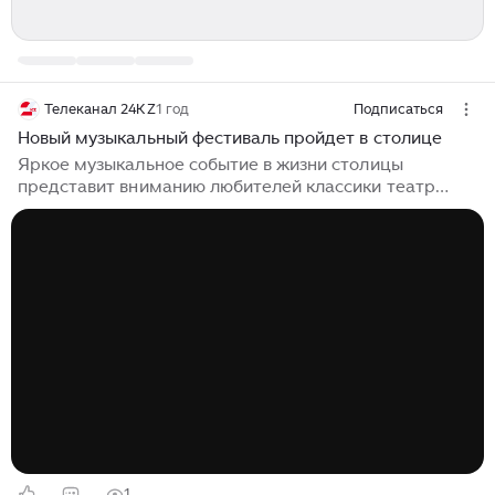
Телеканал 24KZ
1 год
Подписаться
Новый музыкальный фестиваль пройдет в столице
Яркое музыкальное событие в жизни столицы
представит вниманию любителей классики театр
«Астана Опера» – фестиваль музыки барокко «Бах и
его современники», посвященный 340-летию одной
из величайших фигур в музыкальном мире. Фестиваль
будет открыт 1 апреля в Большом зале театра
насыщенной программой из великолепных образцов
творчества выдающихся композиторов XVIII века в
исполнении симфонического оркестра, хора и
солистов оперной труппы, передает «24KZ» со
ссылкой на пресс-службу театра. Идейным
вдохновителем...
1