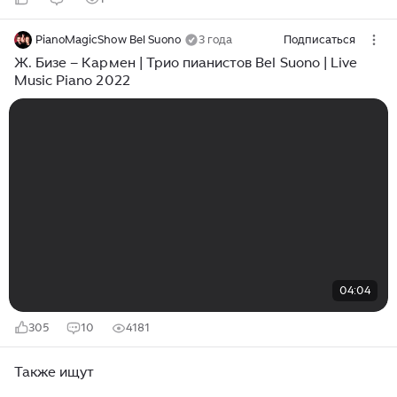
PianoMagicShow Bel Suono
3 года
Подписаться
Ж. Бизе – Кармен | Трио пианистов Bel Suono | Live
Music Piano 2022
04:04
305
10
4181
Также ищут