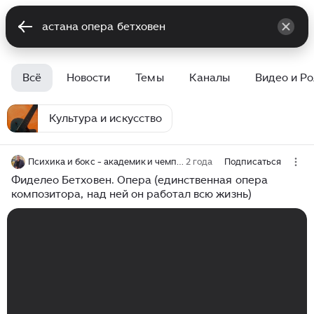
Всё
Новости
Темы
Каналы
Видео и Р
Культура и искусство
Психика и бокс - академик и чемпион мира Сергей Зелинский
2 года
Подписаться
Фиделео Бетховен. Опера (единственная опера
композитора, над ней он работал всю жизнь)