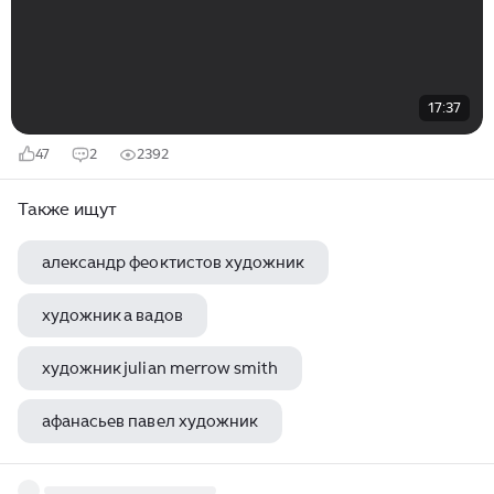
17:37
47
2
2392
Также ищут
александр феоктистов художник
художник а вадов
художник julian merrow smith
афанасьев павел художник
художник шеремет н в