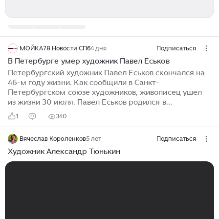
МОЙКА78 Новости СПб
4 дня
Подписаться
В Петербурге умер художник Павел Еськов
Петербургский художник Павел Еськов скончался на
46-м году жизни. Как сообщили в Санкт-
Петербургском союзе художников, живописец ушел
из жизни 30 июля. Павел Еськов родился в
Ленинграде в 1981 году. Он окончил академию
1
340
художеств имени Репина. Как отметили в союзе
художников, узнаваемый почерк живописца — гимн
Вячеслав Короленков
5 лет
Подписаться
солнцу, в котором академический реализм
сочетается с импрессионизмом. Членом Санкт-
Художник Александр Тюнькин
Петербургского союза художников Еськов был с 2009
года. В 2006 году он преподавал рисунок и живопись
в Китае. В 2008 году в Пекине в Галерее русской
живописи XX века состоялась персональная выставка
Павла Еськова...