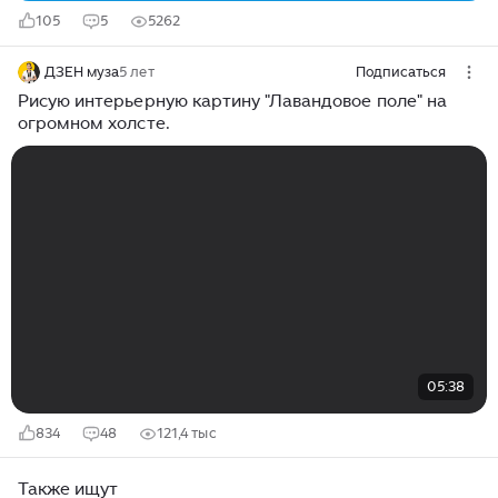
105
5
5262
ДЗЕН муза
5 лет
Подписаться
Рисую интерьерную картину "Лавандовое поле" на
огромном холсте.
05:38
834
48
121,4 тыс
Также ищут