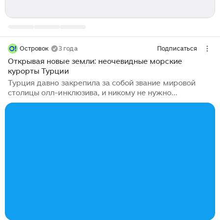
Островок
3 года
Подписаться
Открывая новые земли: неочевидные морские
курорты Турции
Турция давно закрепила за собой звание мировой
столицы олл-инклюзива, и никому не нужно
объяснять, что такое Кемер, Анталья и Аланья. На
этом моменте мне всегда становится очень обидно,
потому что в Турции ещё столько крутейших
природных и исторических локаций, а все годами
ездят в одни и те же места. Давай разбираться с
другими морскими курортами, которые могут
посоревноваться и с Мальдивами в цвете воды, и с
соседней Грецией в антураже, и даже с Италией с ее
милыми ресторанчиками и атмосферой....