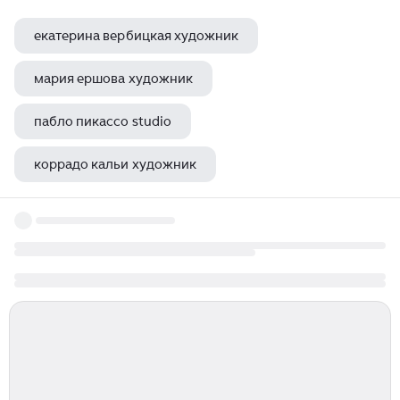
екатерина вербицкая художник
мария ершова художник
пабло пикассо studio
коррадо кальи художник
гитара гойя франсиско