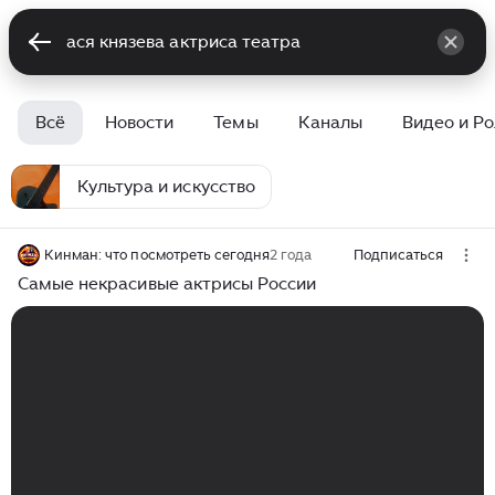
Всё
Новости
Темы
Каналы
Видео и Р
Культура и искусство
Кинман: что посмотреть сегодня
2 года
Подписаться
Самые некрасивые актрисы России