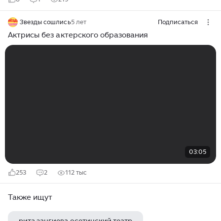
Звезды сошлись
5 лет
Подписаться
Актрисы без актерского образования
03:05
253
2
112 тыс
Также ищут