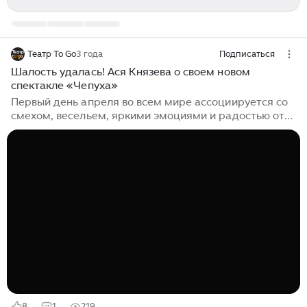
Театр To Go
3 года
Подписаться
Шалость удалась! Ася Князева о своем новом
спектакле «Чепуха»
Первый день апреля во всем мире ассоциируется со
смехом, весельем, яркими эмоциями и радостью от
пришедшей весны. Неслучайно премьеру спектакля
«Чепуха» по стихам и переводам Самуила
Яковлевича Маршака режиссер Ася Князева
назначила именно на этот день. Шуточный концерт,
веселый розыгрыш «для взрослых и уставших людей»
дарит давно забытое детское ощущение
захватывающего приключения, возможности чуда,
беззаботной игры и безобидной шалости. О том,
почему взрослые нуждаются в игре наравне с
детьми,...
8
1
219