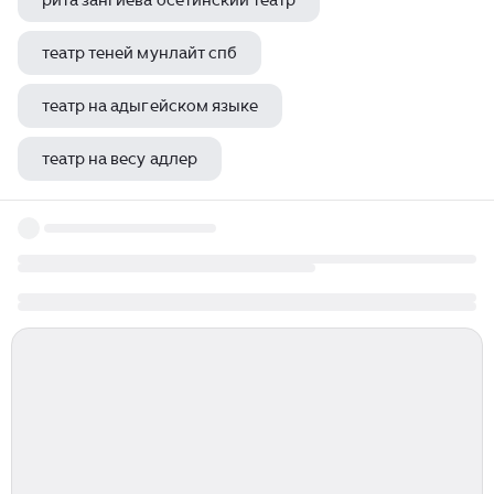
рита зангиева осетинский театр
театр теней мунлайт спб
театр на адыгейском языке
театр на весу адлер
евгения евчина театр луны