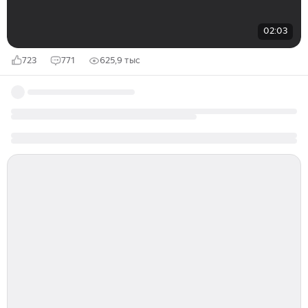
02:03
723
771
625,9 тыс