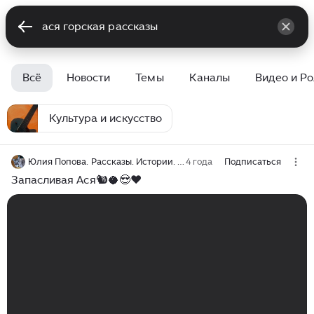
Всё
Новости
Темы
Каналы
Видео и Р
Культура и искусство
Юлия Попова. Рассказы. Истории. Жизнь приюта "Спаси меня".
4 года
Подписаться
Запасливая Ася🐿🥥😍❤