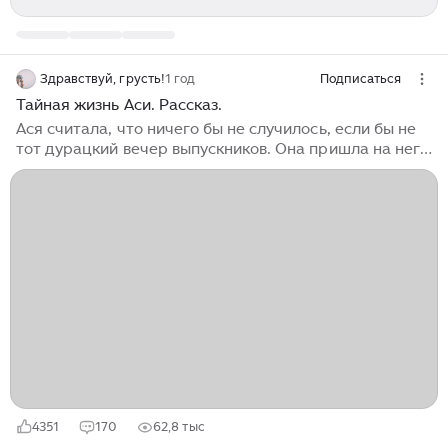
Здравствуй, грусть!
1 год
Подписаться
Тайная жизнь Аси. Рассказ.
Ася считала, что ничего бы не случилось, если бы не
тот дурацкий вечер выпускников. Она пришла на него
с огромным животом в платье-разлетайке, и до того
момента казалась себе вполне симпатичной,
особенно для женщины тридцати двух лет в
положении. Но одноклассницы успели давно
отстреляться, сдали детей мужьям и бабушкам,
облачили свои постройневшие фигуры в
обтягивающие платья и соревновались друг с другом,
кто больше выпьет и лучше станцует. Ася сидела
рядом с классной руководительницей Ларисой
Петровной и обсуждала рецепты засолки капусты...
4351
170
62,8 тыс