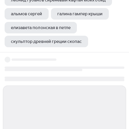
леонид губанов сиреневый кафтан моих обид
алымов сергей
галина гампер крыши
елизавета полонская в петле
скульптор древней греции скопас