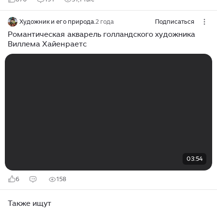
Художник и его природа.
2 года
Подписаться
Романтическая акварель голландского художника
Виллема Хайенраетс
03:54
6
158
Также ищут