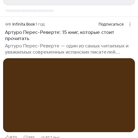
Infinita Book
1 год
Подписаться
Артуро Перес-Реверте: 15 книг, которые стоит
прочитать
Артуро Перес-Реверте — один из самых читаемых и
уважаемых современных испанских писателей.
Бывший военный корреспондент, побывавший во
многих горячих точках конца XX века, он превратил
свой опыт, наблюдательность и любовь к истории в
серию романов, которые покорили миллионы
читателей по всему миру. Перес-Реверте умеет
совмещать эрудицию и увлекательный сюжет,
создавая книги, в которых детективная интрига
переплетается с философскими размышлениями, а
историческая достоверность — с острой социальной
критикой...
870
191
51,1 тыс