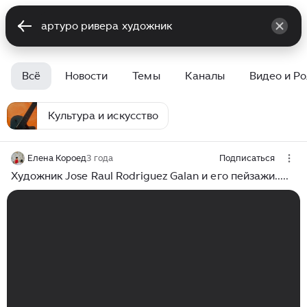
Всё
Новости
Темы
Каналы
Видео и Р
Культура и искусство
Елена Короед
3 года
Подписаться
Художник Jose Raul Rodriguez Galan и его пейзажи.....