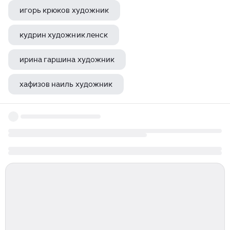
игорь крюков художник
кудрин художник ленск
ирина гаршина художник
хафизов наиль художник
андрей непомнящий художник