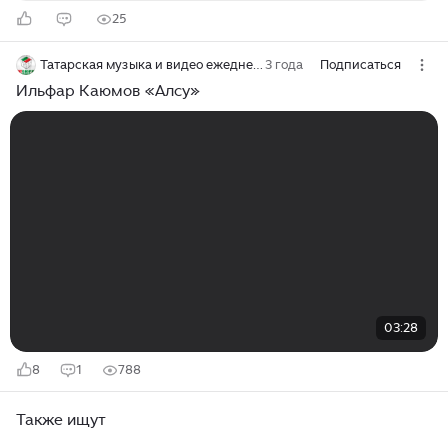
25
Татарская музыка и видео ежедневно
3 года
Подписаться
Ильфар Каюмов «Алсу»
03:28
8
1
788
Также ищут