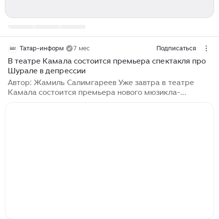
Татар-информ
7 мес
Подписаться
В театре Камала состоится премьера спектакля про
Шурале в депрессии
Автор: Жамиль Салимгареев Уже завтра в театре
Камала состоится премьера нового мюзикла-
спектакля «Шурале. Не ждали?!». Сегодня состоялся
предпоказ для СМИ. В фантазийном сиквеле
народной сказки, которую поставили на сцене
универсального зала театра Камала Салима Аминова
и Ильдус Габдрахманов, Шурале – хранитель леса,
который перебрался жить в болото, не вынеся позора
из-за защемленных в бревне пальцев. Теперь в
брошенном им на произвол судьбы лесу заправляет
Див (Ирек Хафизов) и его свита – Албасты (Артур
Шайдуллин) и Юха (Гульчачак Хамадинурова)...