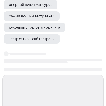
оперный певец мансуров
самый лучший театр теней
кукольные театры мира книга
театр сатиры спб гастроли
донецкий академический областной драматический театр