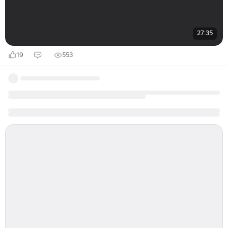
27:35
19
553