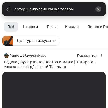
Всё
Новости
Темы
Каналы
Видео и Р
Культура и искусство
Ранис Шайдуллин
9 мес
Подписаться
Родина двух артистов Театра Камала | Татарстан
Азнакаевский р/н Новый Ташлыяр