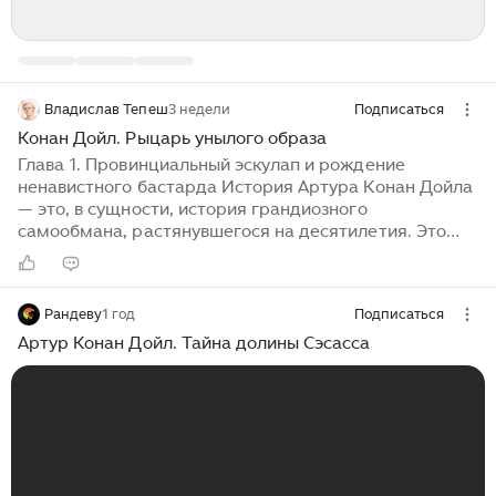
Владислав Тепеш
3 недели
Подписаться
Конан Дойл. Рыцарь унылого образа
Глава 1. Провинциальный эскулап и рождение
ненавистного бастарда История Артура Конан Дойла
— это, в сущности, история грандиозного
самообмана, растянувшегося на десятилетия. Это
трагедия человека, который всю жизнь пытался
продать миру тяжеловесное, пыльное барахло своих
исторических фантазий, в то время как мир, с
Рандеву
1 год
Подписаться
циничной ухмылкой, покупал у него лишь дешевую
лупу и клетчатую кепку. Мы начинаем наше
Артур Конан Дойл. Тайна долины Сэсасса
анатомическое вскрытие этого тучного,
самодовольного викторианского джентльмена с
конца 1880-х годов, когда в душном кабинете в
Саутси, где пациенты были такой же редкостью, как и
оригинальные мысли...