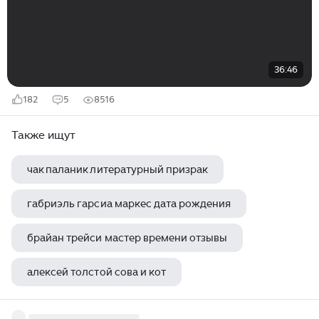
36:46
182
5
8516
Также ищут
чак паланик литературный призрак
габриэль гарсиа маркес дата рождения
брайан трейси мастер времени отзывы
алексей толстой сова и кот
эдвард радзинский рост и вес