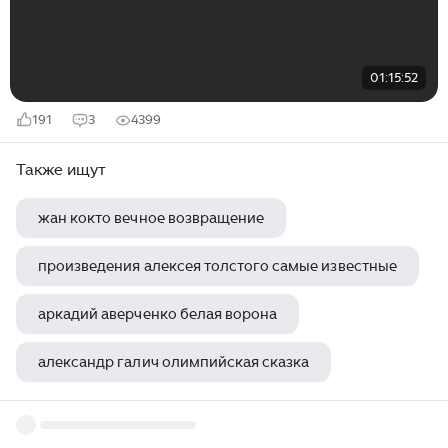
01:15:52
191
3
4399
Также ищут
жан кокто вечное возвращение
произведения алексея толстого самые известные
аркадий аверченко белая ворона
александр галич олимпийская сказка
сименон жорж большой боб