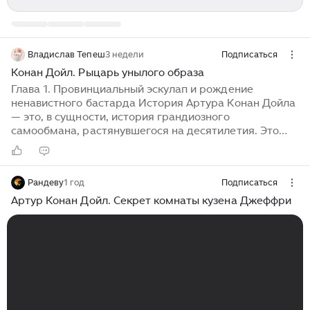
Владислав Тепеш
3 недели
Подписаться
Конан Дойл. Рыцарь унылого образа
Глава 1. Провинциальный эскулап и рождение
ненавистного бастарда История Артура Конан Дойла
— это, в сущности, история грандиозного
самообмана, растянувшегося на десятилетия. Это
трагедия человека, который всю жизнь пытался
продать миру тяжеловесное, пыльное барахло своих
исторических фантазий, в то время как мир, с
Рандеву
1 год
Подписаться
циничной ухмылкой, покупал у него лишь дешевую
лупу и клетчатую кепку. Мы начинаем наше
Артур Конан Дойл. Секрет комнаты кузена Джеффри
анатомическое вскрытие этого тучного,
самодовольного викторианского джентльмена с
конца 1880-х годов, когда в душном кабинете в
Саутси, где пациенты были такой же редкостью, как и
оригинальные мысли...