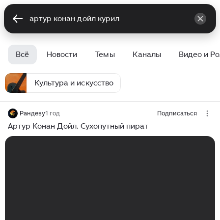
Всё
Новости
Темы
Каналы
Видео и Р
Культура и искусство
Рандеву
1 год
Подписаться
Артур Конан Дойл. Сухопутный пират