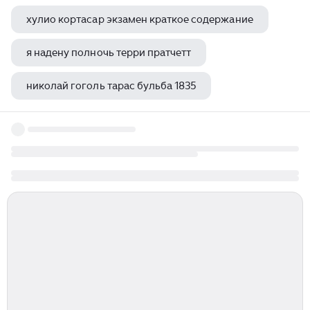
хулио кортасар экзамен краткое содержание
я надену полночь терри пратчетт
николай гоголь тарас бульба 1835
левша александр клюквин николай лесков