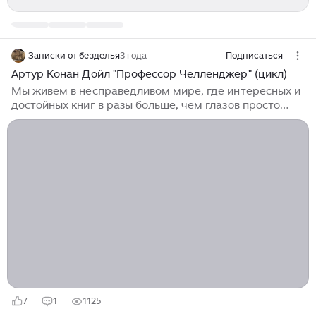
Записки от безделья
3 года
Подписаться
Артур Конан Дойл "Профессор Челленджер" (цикл)
Мы живем в несправедливом мире, где интересных и
достойных книг в разы больше, чем глазов просто
физической возможности их прочесть. А потому
многое навеки проходит мимо. В лучшем случае -
годами, если не десятилетиями, ждет своей очереди.
Вот так и известный цикл о профессоре Челленджере,
который непременно понравился бы мне в
подростковом возрасте, прочитан лишь сейчас, в
сорок лет. Увы, это как раз та история, с которой
следует знакомиться лет в 10-14, наравне с Жюлем
Верном, Майн Ридом, Райдером Хаггардом,
Александром Беляевым и прочими мастерами
приключений и фантастики...
7
1
1125