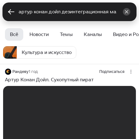
Всё
Новости
Темы
Каналы
Видео и Р
Культура и искусство
Рандеву
1 год
Подписаться
Артур Конан Дойл. Сухопутный пират