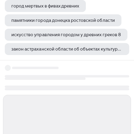
город мертвых в фивах древних
памятники города донецка ростовской области
искусство управления городом у древних греков 8
закон астраханской области об объектах культурного наследия
памятник детям беслана в москве китай город