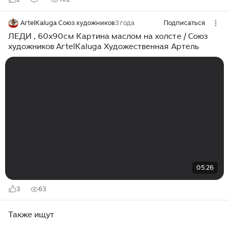
ArtelKaluga Союз художников
3 года
Подписаться
ЛЕДИ , 60х90см Картина маслом на холсте / Союз
художников ArtelKaluga Художественная Артель
05:26
3
63
Также ищут