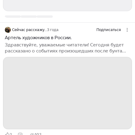
Сейчас расскажу...
3 года
Подписаться
Артель художников в России.
Здравствуйте, уважаемые читатели! Сегодня будет
рассказано о событиях произошедших после бунта
четырнадцати. Итак, одни из самых талантливых
художников своего времени вышли из академии
художеств, что повлекло за собой материальные
проблемы. Правительство обеспечивало художников
академии мастерскими, которые по
совместительству были и местом жительства. Но
после "бунта" их попросили освободить занимаемые
места. Искусство это конечно хорошо, но на него
хлеба не купишь. Надо было как-то зарабатывать на
жизнь...
2
102