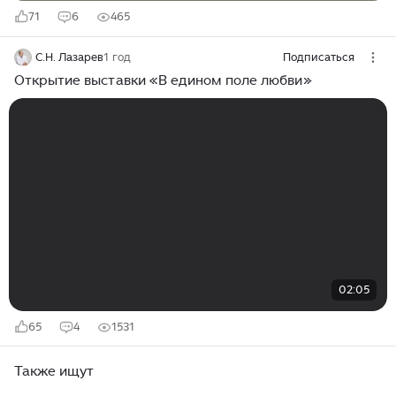
71
6
465
С.Н. Лазарев
1 год
Подписаться
Открытие выставки «В едином поле любви»
02:05
65
4
1531
Также ищут