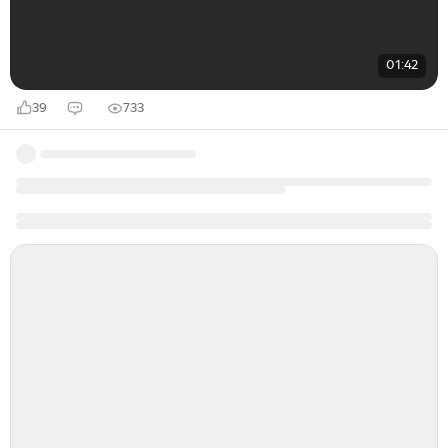
01:42
39
733