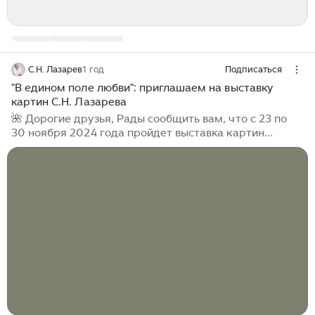
С.Н. Лазарев
1 год
Подписаться
"В едином поле любви": приглашаем на выставку
картин С.Н. Лазарева
🌺 Дорогие друзья, Рады сообщить вам, что с 23 по
30 ноября 2024 года пройдет выставка картин
Сергея Николаевича! Где: арт-холл «Президент»,
Москва, ул. Арбат 54/2, стр. 1, 2 этаж График работы: с
11:00 до 19:00, без выходных. Вход свободный! На
выставке будет представлено более сотни авторских
работ. Некоторые полотна будут выставлены впервые.
Окунитесь в атмосферу умиротворения, красоты,
энергии и любви. Прикоснитесь к прекрасному! 🌺
Также на мероприятии будут доступны: - новая книга
С.Н. Лазарева;...