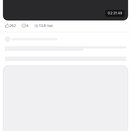
02:31:49
262
4
13,8 тыс