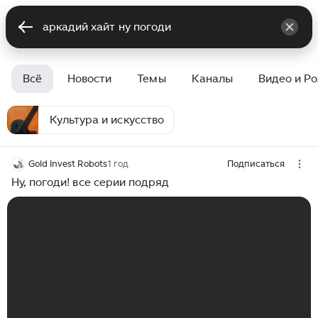
Всё
Новости
Темы
Каналы
Видео и Р
Культура и искусство
Gold Invest Robots
1 год
Подписаться
Ну, погоди! все серии подряд