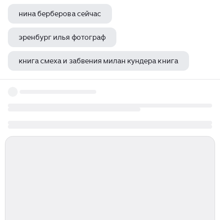
нина берберова сейчас
эренбург илья фотограф
книга смеха и забвения милан кундера книга