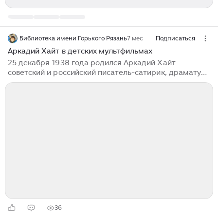
Библиотека имени Горького Рязань
7 мес
Подписаться
Аркадий Хайт в детских мультфильмах
25 декабря 1938 года родился Аркадий Хайт —
советский и российский писатель-сатирик, драматург
и сценарист. Его миниатюры исполняли Аркадий
Райкин, Андрей Миронов, Владимир Винокур.
Несколько сюжетов детского киножурнала «Ералаш»
было снято также по сценариям Аркадия Хайта.
Самыми знаменитыми произведениями Аркадия
Иосифовича для детей были сценарии мультфильмов
«Ну, погоди!» и «Приключения кота Леопольда», а
также знаменитых советских передач «Радионяня» и
«АБВГДейка». Сегодня наш «Детский кинозал»
расскажет о его мультфильмах...
36