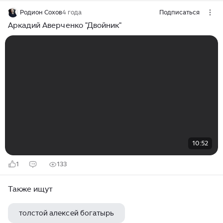
Родион Сохов
4 года
Подписаться
Аркадий Аверченко "Двойник"
10:52
1
133
Также ищут
толстой алексей богатырь