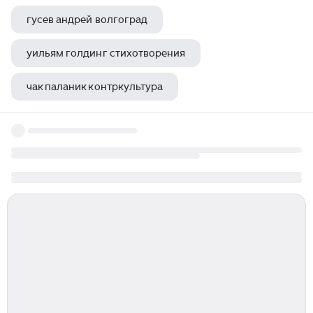
гусев андрей волгоград
уильям голдинг стихотворения
чак паланик контркультура
парк музей имени а к толстого