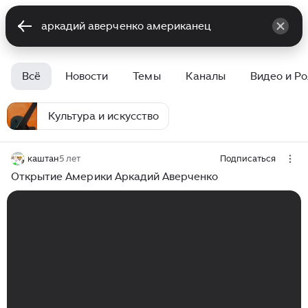
Всё
Новости
Темы
Каналы
Видео и Р
Культура и искусство
каштан
5 лет
Подписаться
Открытие Америки Аркадий Аверченко