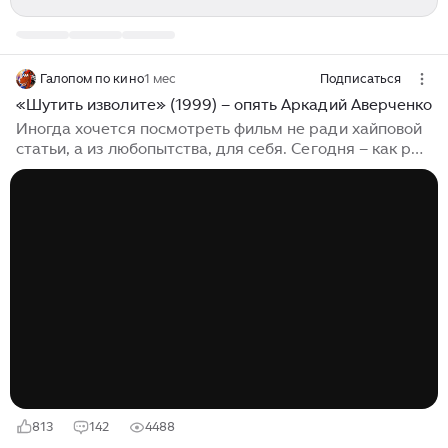
Галопом по кино
1 мес
Подписаться
«Шутить изволите» (1999) – опять Аркадий Аверченко
Иногда хочется посмотреть фильм не ради хайповой
статьи, а из любопытства, для себя. Сегодня – как раз
тот случай. Постоянные читатели знают, что я очень
уважаю творчество Аркадия Аверченко, и до
недавних пор я удивлялся: отчего же так мало
фильмов снято по его произведениям? Лично я до
сегодняшнего дня видел всего два: «Невинные
создания» и «Счастье вдруг». Только что узнал, что в
1963 году была снята короткометражка «Крыса на
подносе», на злобу дня, после посещения Хрущёвым
выставки художников-авангардистов в декабре 1962
года...
813
142
4488