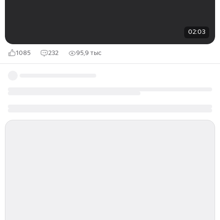
02:03
1085
232
95,9 тыс