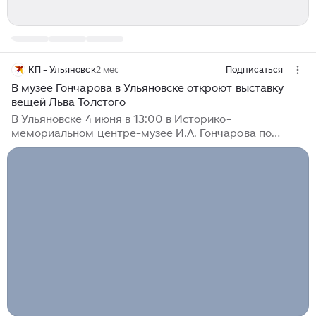
КП - Ульяновск
2 мес
Подписаться
В музее Гончарова в Ульяновске откроют выставку
вещей Льва Толстого
В Ульяновске 4 июня в 13:00 в Историко-
мемориальном центре-музее И.А. Гончарова по
адресу улица Ленина, 134/20, откроется выставка
«Идеи, меняющие мир». Экспонаты привезли из
федерального государственного бюджетного
учреждения культуры «Государственный
мемориальный и природный заповедник «Музей-
усадьба Л.Н. Толстого «Ясная Поляна». Выставка
расскажет, как научные и технические изобретения
влияли на жизнь и творчество Льва Николаевича
Толстого. Наука, в том числе и техническая, была
близка писателю всю жизнь — и в работе, и в быту...