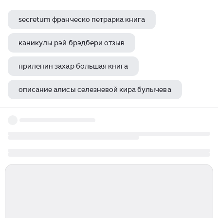
secretum франческо петрарка книга
каникулы рэй брэдбери отзыв
прилепин захар большая книга
описание алисы селезневой кира булычева
михаил васильевич ломоносов помор