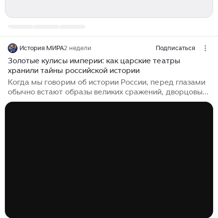
История МИРА
2 недели
Подписаться
Золотые кулисы империи: как царские театры
хранили тайны российской истории
Когда мы говорим об истории России, перед глазами
обычно встают образы великих сражений, дворцовых
переворотов и политических интриг. Однако
существует еще один мир, скрытый за тяжелыми
бархатными занавесами, — мир императорских
театров. Эти храмы искусства были не просто местом
развлечения для высшей аристократии. Они
становились свидетелями эпохальных событий,
ареной тонкой дипломатии и зеркалом, в котором
отражалась вся сложность русской души. Сегодня мы
приоткроем завесу тайны над этими золотыми
кулисами и узнаем, какую роль сыграли царские
театры в судьбе нашей страны...