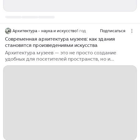
Архитектура - наука и искусство
1 год
Подписаться
Современная архитектура музеев: как здания
становятся произведениями искусства
Архитектура музеев — это не просто создание
удобных для посетителей пространств, но и
формирование культурных символов, которые сами
по себе становятся произведениями искусства. В
последние годы музеи приобрели важную роль не
только как места для хранения искусства, но и как
архитектурные и культурные иконы, представляющие
новые тенденции и инновации в строительстве. В этой
статье мы рассмотрим, как проектируются
современные музеи, какие архитектурные решения
используют для культурных центров, а также
приведем примеры новых известных музеев...