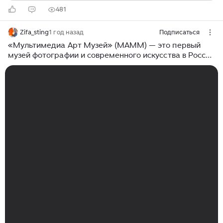
481
Zifa_sting
1 год назад
Подписаться
«Мультимедиа Арт Музей» (МАММ) — это первый
музей фотографии и современного искусства в России
#искусство #музей #фото #картины В музее нет
постоянной экспозиции, выстав