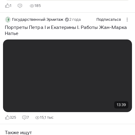
1
185
Государственный Эрмитаж
2 года
Подписаться
Портреты Петра I и Екатерины I. Работы Жан-Марка
Натье
13:39
325
7
15,1 тыс
Также ищут