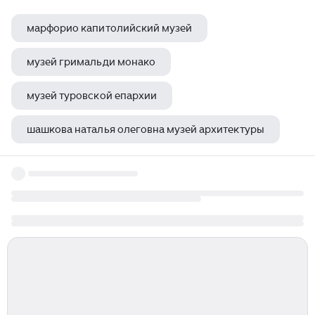
марфорио капитолийский музей
музей гримальди монако
музей туровской епархии
шашкова наталья олеговна музей архитектуры
дом плеханова библиотека