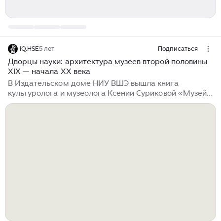
IQ.HSE
5 лет
Подписаться
Дворцы науки: архитектура музеев второй половины
XIX — начала XX века
В Издательском доме НИУ ВШЭ вышла книга
культуролога и музеолога Ксении Суриковой «Музей:
архитектурная история». IQ.HSE публикует из неё
фрагмент, посвящённый перевоплощению музея во
второй половине XIX — начале XX века, и тому, как
дух времени повлиял на его функции. Вторая
половина XIX в. мыслит себя временем науки,
искусства, просвещения и демократизма. Независимо
от различий в философских и политических взглядах в
мировоззрении существовала единая установка,
фактически отождествляющая историческую
действительность со знанием о ней...