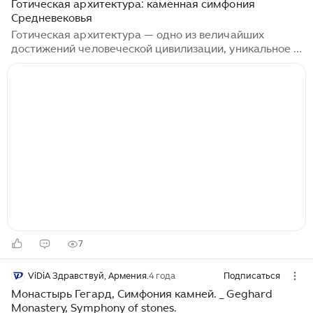
Готическая архитектура: каменная симфония
Средневековья
Готическая архитектура — одно из величайших
достижений человеческой цивилизации, уникальное в
своём эстетическом и техническом воплощении.
Возникшая в недрах Средневековья, она стала
выражением религиозной страсти, философского
поиска и инженерной гениальности эпохи. Воздушные
шпили, устремлённые к небу арки, витражи,
заливающие пространство божественным светом, и
своды, будто сотканные из камня — всё это создаёт
ощущение грандиозного и сверхъестественного.
Чтобы понять готическую архитектуру, нужно
окунуться в исторический, культурный и духовный
контекст её появления...
7
ViDiA Здравствуй, Армения.
4 года
Подписаться
Монастырь Гегард, Симфония камней. _ Geghard
Monastery, Symphony of stones.