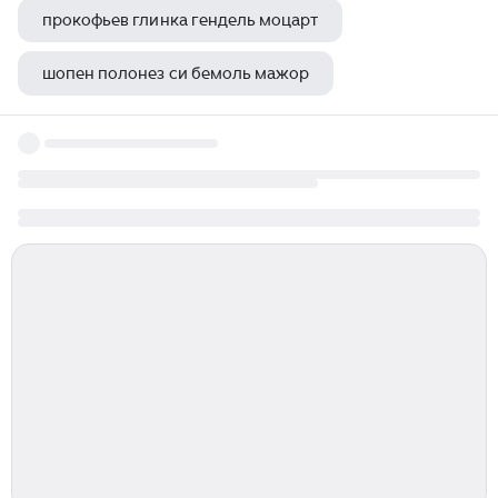
прокофьев глинка гендель моцарт
шопен полонез си бемоль мажор
ноты моцарт сонатины