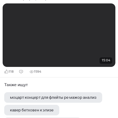
15:04
118
1594
Также ищут
моцарт концерт для флейты ре мажор анализ
кавер бетховен к элизе