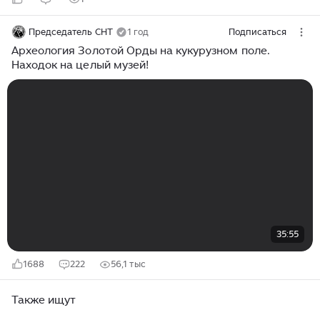
Председатель СНТ
1 год
Подписаться
Археология Золотой Орды на кукурузном поле.
Находок на целый музей!
35:55
1688
222
56,1 тыс
Также ищут