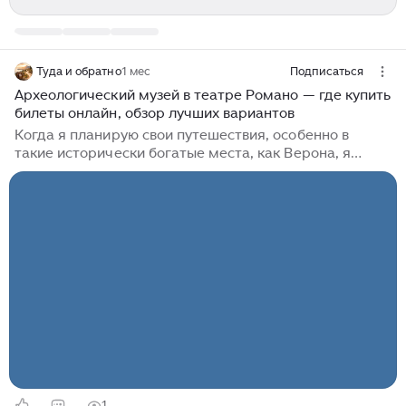
Туда и обратно
1 мес
Подписаться
Археологический музей в театре Романо — где купить
билеты онлайн, обзор лучших вариантов
Когда я планирую свои путешествия, особенно в
такие исторически богатые места, как Верона, я
всегда заранее занимаюсь покупкой билетов онлайн.
Это не только позволяет мне сэкономить время, но и
дает возможность сравнить различные варианты.
Узнав, какие экскурсии будут интересны и какие
достопримечательности стоит обязательно посетить,
я могу более подробно изучить стоимость, рейтинг и
длительность предстоящих мероприятий. Недавно я
столкнулся с выбором, который включал в себя такие
удивительные опции, как экскурсия на Hop-on Hop-off
автобусе или гастрономический тур с гидом...
1