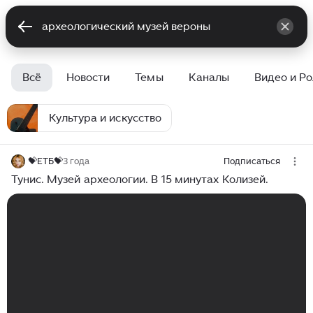
Всё
Новости
Темы
Каналы
Видео и Р
Культура и искусство
💝ЕТБ💝
3 года
Подписаться
Тунис. Музей археологии. В 15 минутах Колизей.