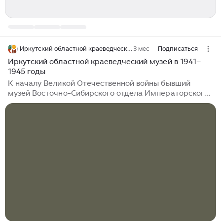
Иркутский областной краеведческий музей им. Н.Н. Муравьева-Амурского
3 мес
Подписаться
Иркутский областной краеведческий музей в 1941–
1945 годы
К началу Великой Отечественной войны бывший
музей Восточно-Сибирского отдела Императорского
Русского географического общества пережил
несколько реорганизаций. С 1937 года – года
создания Иркутской области – он официально
именовался Иркутский областной краеведческий.
Будучи учреждением областной системы народного
образования, он формально был приписан к
Иркутскому государственному университету имени А.
А. Жданова и размещался по трем адресам. В
историческом здании ВСОРГО по улице Карла
Маркса, 2, работали исторический отдел и новый
отдел социалистического строительства, открытый в
1940 году...