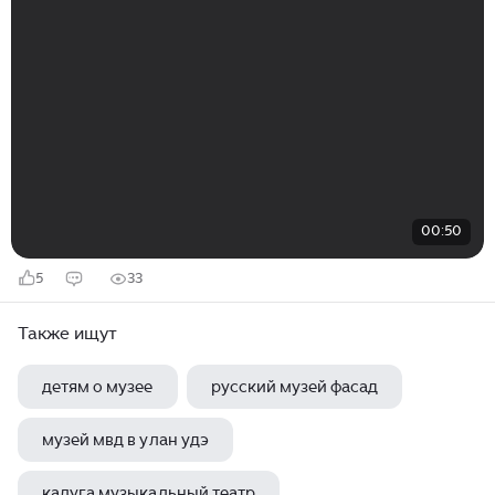
00:50
5
33
Также ищут
детям о музее
русский музей фасад
музей мвд в улан удэ
калуга музыкальный театр