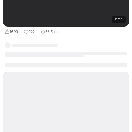
35:55
1693
222
56,5 тыс