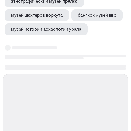
этнографический музей прялка
музей шахтеров воркута
бангкок музей ввс
музей истории археологии урала