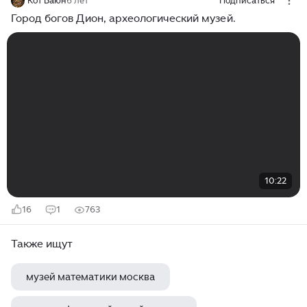
Кот Баюн
6 лет
Подписаться
Город богов Дион, археологический музей.
10:22
16
1
763
Также ищут
музей математики москва