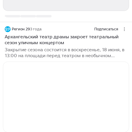
Регион 29
3 года
Подписаться
Архангельский театр драмы закроет театральный
сезон уличным концертом
Закрытие сезона состоится в воскресенье, 18 июня, в
13:00 на площади перед театром в необычном
формате. Там пройдет концерт с артистами,
розыгрыш бесплатных билетов на весь следующий
сезон и других подарков. Концерт под названием
«Все свои» соберет на уличной сцене артистов
театра. Там же выступит директор Архдрамы Сергей
Самодов и главный режиссер театра Андрей
Тимошенко. Одной из главных изюминок праздника
станет розыгрыш призов, главный из которых —
личное кресло на весь 91-й театральный сезон...