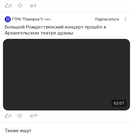
2
2
ГТРК "Поморье"
6 мес
Подписаться
Большой Рождественский концерт прошёл в
Архангельском театре драмы
02:07
1
11
Также ищут