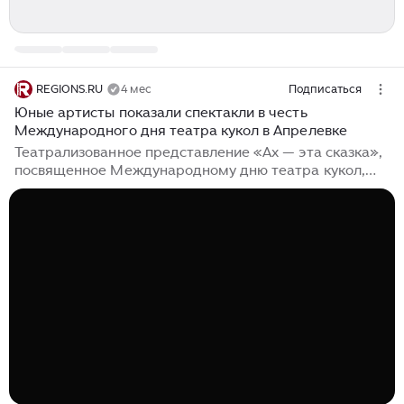
REGIONS.RU
4 мес
Подписаться
Юные артисты показали спектакли в честь
Международного дня театра кукол в Апрелевке
Театрализованное представление «Ах — эта сказка»,
посвященное Международному дню театра кукол,
состоялось 19 марта в зрительном зале ДК
«Апрелевка» им. О. Р. Кузнецовой. Для зрителей
магию творили юные артисты кукольного театра
«Тридесятое царство» под руководством Розалии
Муртазовой. Ребята представили два спектакля:
знакомую с детства «Курочку Рябу» и поучительную
постановку «Лесная аптека». Музыкальным
украшением праздника стал детский ансамбль
народной песни «Птички-Невелички» под
управлением Лидии Алехиной...