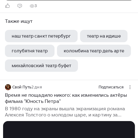
3
Также ищут
наш театр санкт петербург
театр на идише
голубятня театр
коломбина театр дель арте
михайловский театр буфет
Свой Путь
2 дня
Подписаться
Время не пощадило никого: как изменились актёры
фильма "Юность Петра"
В 1980 году на экраны вышла экранизация романа
Алексея Толстого о молодом царе, и картину за
первый год посмотрели двадцать три миллиона
человек. С тех пор прошло почти полвека. Собрали
истории тех, кто когда-то оживил героев этой ленты.