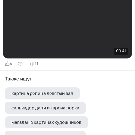
09:41
4
11
Также ищут
картина репина девятый вал
сальвадор дали и гарсиа лорка
магадан в картинах художников