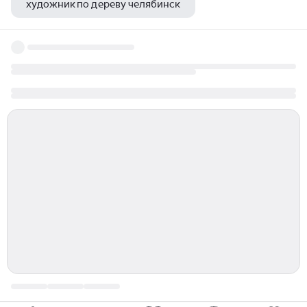
художник по дереву челябинск
зайцев николай семенович художник