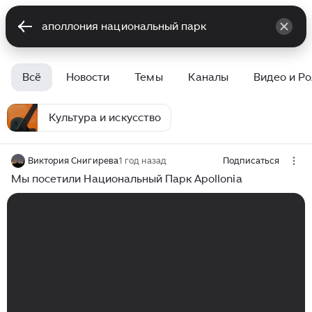
Всё
Новости
Темы
Каналы
Видео и Р
Культура и искусство
Виктория Снигирева
1 год назад
Подписаться
Мы посетили Национальный Парк Apollonia