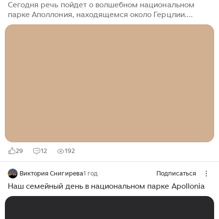
Сегодня речь пойдет о волшебном национальном
парке Аполлония, находящемся около Герцлии.
Расположенная на средиземноморском побережье,
занимая выгодную позицию недалеко от Тель-Авива,
Герцлия считается одним из самых благополучных
городов страны, являясь, вместе с тем, и одним из
самых дорогих. Земли, на которых ныне
располагается город, известны своим благополучием
издревле: еще в 3 веке, здесь располагался богатый,
портовый греческий город Апполония, в котором
процветала торговля, а земли долины Шарон
прославлены своим плодородием...
29
12
192
Виктория Снигирева
1 год
Подписаться
Наш семейный день в национальном парке Apollonia