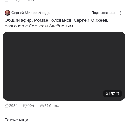
Сергей Михеев
4 года
Подписаться
Общий эфир. Роман Голованов, Сергей Михеев,
разговор с Сергеем Аксёновым
01:57:17
2934
104
25,6 тыс
Также ищут