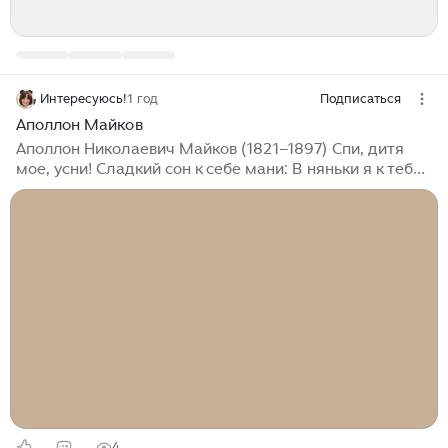
Интересуюсь!
1 год
Подписаться
Аполлон Майков
Аполлон Николаевич Майков (1821–1897) Спи, дитя
мое, усни! Сладкий сон к себе мани: В няньки я к тебе
взяла Ветер, солнце и орла Улетел орел домой;
Солнце скрылось под водой; Ветер, после трех ночей,
Мчится к матери своей. Ветра спрашивает мать: «Где
изволил пропадать? Али звезды воевал? Али волны
всё гонял?» «Не гонял я волн морских, Звезд
не трогал золотых; Я дитя оберегал, Колыбелочку
качал!» Голубенький, чистый Подснежник-цветок!
А подле сквозистый, Последний снежок… Последние
слезы О горе былом И первые грезы О счастье ином...
4